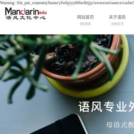
Warning: file_put_contents(/home/yfwhjyyy6f6wlhijjy/wwwroot/source/cache/li
网站首页
关于语风
HOME
ABOUT
公司简介
资质荣誉
发展历程
中国游学