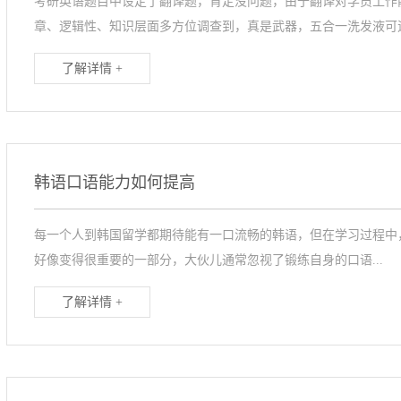
考研英语题目中设定了翻译题，肯定没问题，由于翻译对学员工作
章、逻辑性、知识层面多方位调查到，真是武器，五合一洗发液可遇.
了解详情 +
韩语口语能力如何提高
每一个人到韩国留学都期待能有一口流畅的韩语，但在学习过程中，
好像变得很重要的一部分，大伙儿通常忽视了锻练自身的口语...
了解详情 +