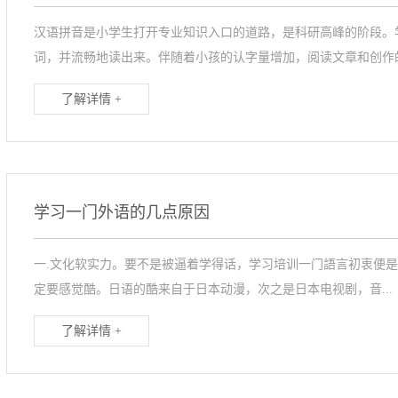
汉语拼音是小学生打开专业知识入口的道路，是科研高峰的阶段。
词，并流畅地读出来。伴随着小孩的认字量增加，阅读文章和创作的.
了解详情 +
学习一门外语的几点原因
一.文化软实力。要不是被逼着学得话，学习培训一门語言初衷便
定要感觉酷。日语的酷来自于日本动漫，次之是日本电视剧，音...
了解详情 +