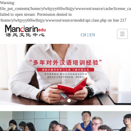
Warning:
file_put_contents(/home/yfwhjyyy6f6wlhijjy/wwwroot/source/cache/license_ca
failed to open stream: Permission denied in
/home/yfwhjyyy6f6wlhijjy/wwwroot/source/model/api.class.php on line 217
CH
|
EN