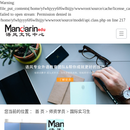
Warning:
file_put_contents(/home/yfwhjyyy6f6wlhijjy/wwwroot/source/cache/license_ca
failed to open stream: Permission denied in
/home/yfwhjyyy6f6wlhijjy/wwwroot/source/model/api.class.php on line 217
您当前的位置 ：
首 页
>
师资学员
>
国际实习生