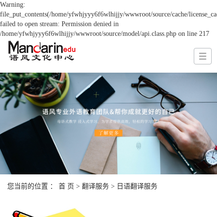
Warning:
file_put_contents(/home/yfwhjyyy6f6wlhijjy/wwwroot/source/cache/license_ca
failed to open stream: Permission denied in
/home/yfwhjyyy6f6wlhijjy/wwwroot/source/model/api.class.php on line 217
您当前的位置 ：
首 页
>
翻译服务
>
日语翻译服务